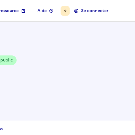
ressource
Aide
Se connecter
 public
os