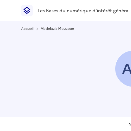
Les Bases du numérique d’intérêt général
- Retour à l’accueil
Les Bases du numérique d’intérêt général
- Retour
Accueil
Abdelaziz Mouzoun
R