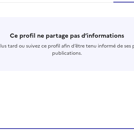
essource
s
collection
s
base
s
Ce profil ne partage pas d’informations
us tard ou suivez ce profil afin d’être tenu informé de ses
publications.