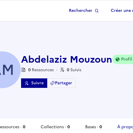
Rechercher
Créer une 
 à la page d'accueil
Abdelaziz Mouzoun
Profil
AM
0
Ressource
s
·
0
Suivi
s
Suivre
Partager
essources
·
0
Collections
·
0
Bases
·
0
À prop