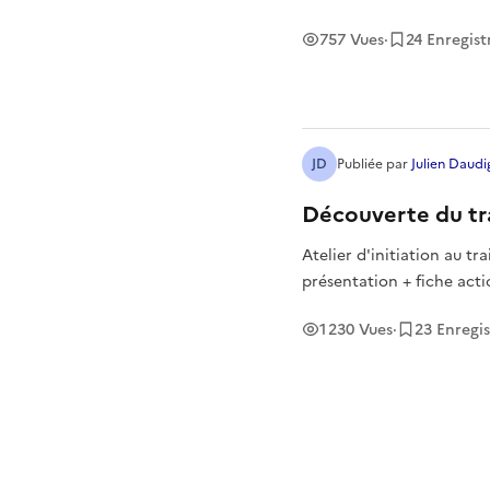
757
Vues
·
24
Enregis
JD
Publiée
par
Julien Daudi
Découverte du tr
Atelier d'initiation au tr
présentation + fiche act
1 230
Vues
·
23
Enregi