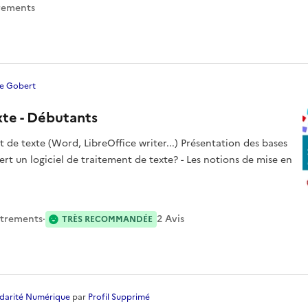
rement
s
e Gobert
xte - Débutants
de texte (Word, LibreOffice writer...) Présentation des bases
ert un logiciel de traitement de texte? - Les notions de mise en
strement
s
·
2
Avis
TRÈS RECOMMANDÉE
idarité Numérique
par
Profil Supprimé