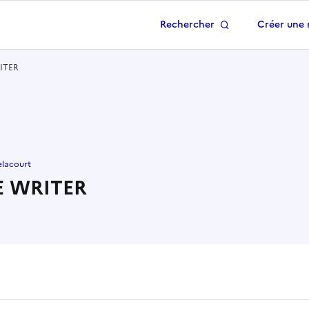
Rechercher
Créer une 
 à la page d'accueil
ITER
elacourt
E WRITER