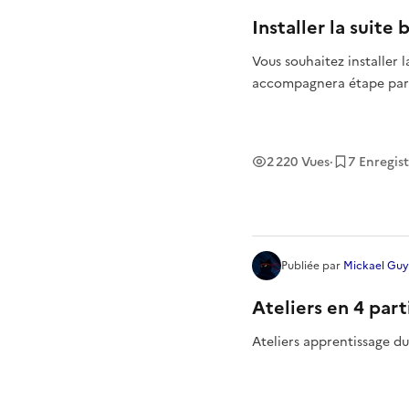
Installer la suite
Vous souhaitez installer l
accompagnera étape par é
2 220
Vues
·
7
Enregis
Publiée
par
Mickael Guy
Ateliers en 4 par
Ateliers apprentissage du