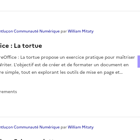
tluçon Communauté Numérique
par
William Mitaty
ice : La tortue
reOffice : La tortue propose un exercice pratique pour maîtriser
Writer. L'objectif est de créer et de formater un document en
re simple, tout en explorant les outils de mise en page et
ns le traiteme
trement
s
tluçon Communauté Numérique
par
William Mitaty