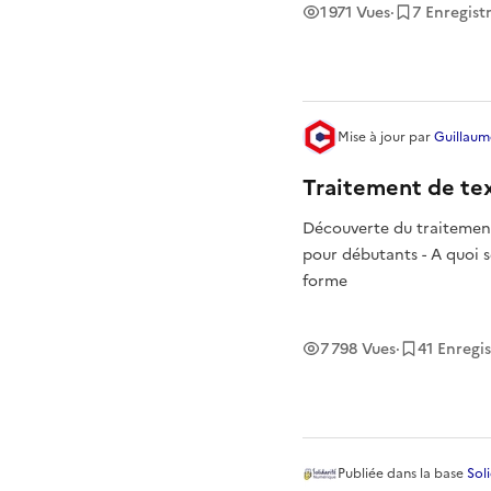
1 971
Vues
·
7
Enregist
Mise à jour
par
Guillaum
Traitement de te
Découverte du traitement 
pour débutants - A quoi s
forme
7 798
Vues
·
41
Enregi
Publiée
dans la base
Sol