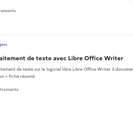
trement
s
geos
aitement de texte avec Libre Office Writer
aitement de texte sur le logiciel libre Libre Office Writer 3 docume
ion + fiche résumé
strement
s