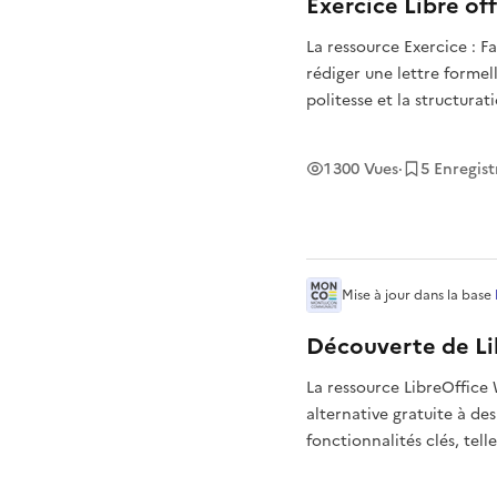
Exercice Libre off
La ressource Exercice : F
rédiger une lettre formell
politesse et la structura
communication écrite.
1 300
Vues
·
5
Enregis
Mise à jour
dans la base
Découverte de Li
La ressource LibreOffice
alternative gratuite à de
fonctionnalités clés, tel
d'images et de tableaux, a