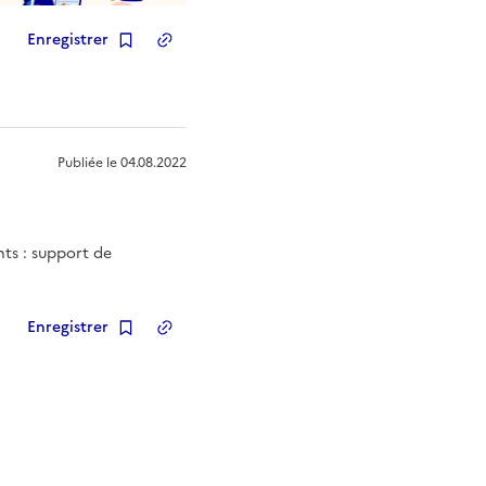
Enregistrer
Copier le lien
de la ressource
Publiée le
04.08.2022
nts : support de
Enregistrer
Copier le lien
de la ressource