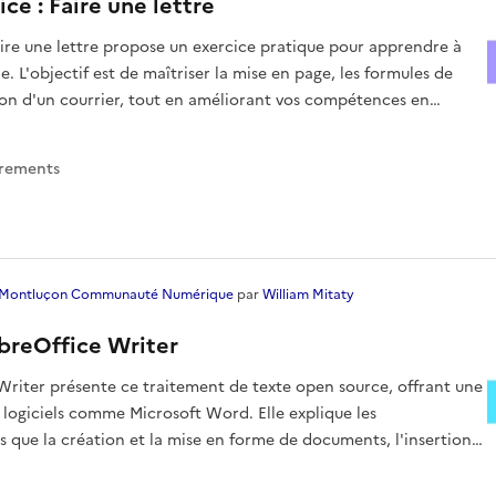
ice : Faire une lettre
aire une lettre propose un exercice pratique pour apprendre à
e. L'objectif est de maîtriser la mise en page, les formules de
tion d'un courrier, tout en améliorant vos compétences en
trement
s
Montluçon Communauté Numérique
par
William Mitaty
breOffice Writer
 Writer présente ce traitement de texte open source, offrant une
s logiciels comme Microsoft Word. Elle explique les
les que la création et la mise en forme de documents, l'insertion
insi que les outi