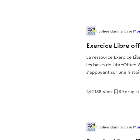
Publiée
dans la base
Mon
Exercice Libre off
La ressource Exercice Lib
les bases de LibreOffice 
s'appuyant sur une histoi
d'insertion d'éléments da
2 188
Vues
·
8
Enregis
Publiée
dans la base
Mon