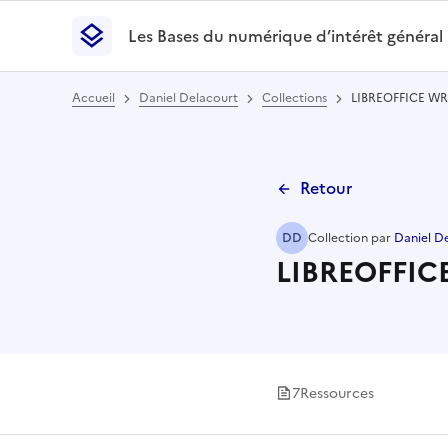
Les Bases du numérique d’intérêt général
- Retour à l’accueil
Les Bases du numérique d’intérêt général
- Retour
Accueil
Daniel Delacourt
Collections
LIBREOFFICE WR
Retour
DD
Collection
par
Daniel D
LIBREOFFIC
7
Ressource
s