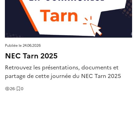
Publiée le
24.06.2026
NEC Tarn 2025
Retrouvez les présentations, documents et
partage de cette journée du NEC Tarn 2025
Vues
Enregistrement
s
26
·
0