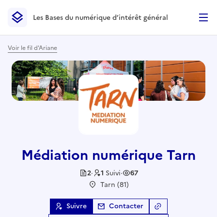
Les Bases du numérique d’intérêt général
- Retour à l’accueil
Les Bases du numérique d’intérêt général
- Retour à la p
Voir le fil d'Ariane
Médiation numérique Tarn
2
·
1
Suivi
·
67
Tarn (81)
Suivre
Contacter
Copier le lien
de l