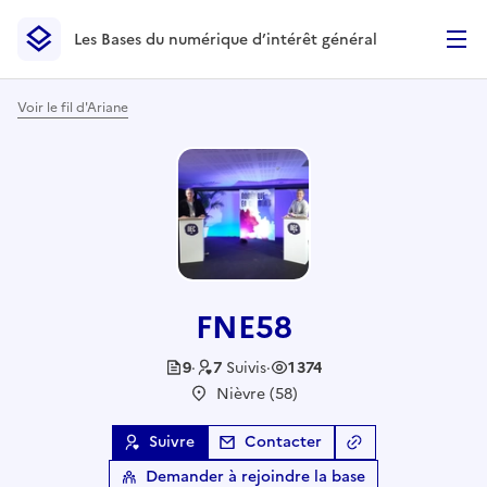
Les Bases du numérique d’intérêt général
- Retour à l’accueil
Les Bases du numérique d’intérêt général
- Retour à la p
Voir le fil d'Ariane
FNE58
9
·
7
Suivis
·
1 374
Nièvre (58)
Suivre
Contacter
Copier le lien
de l
Demander à rejoindre la base