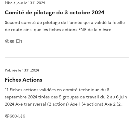
Mise à jour le
13.11.2024
Comité de pilotage du 3 octobre 2024
Second comité de pilotage de l'année qui a validé la feuille
de route ainsi que les fiches actions FNE de la nièvre
Vues
Enregistrement
89
·
1
Publiée le
13.11.2024
Fiches Actions
11 Fiches actions validées en comité technique du 6
septembre 2024 tirées des 5 groupes de travail du 2 au 6 juin
2024 Axe transversal (2 actions) Axe 1 (4 actions) Axe 2 (2
actions) Axe 3 (1 action) Axe 4 (2 actions)
Vues
Enregistrement
s
660
·
6