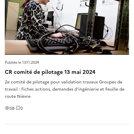
Publiée le
13.11.2024
CR comité de pilotage 13 mai 2024
2e comité de pilotage pour validation travaux Groupes de
travail : Fiches actions, demandes d'ingénierie et Feuille de
route Nièvre
Vues
Enregistrement
s
58
·
0