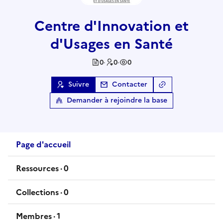
Centre d'Innovation et
d'Usages en Santé
0
·
0
·
0
Suivre
Contacter
Copier le lien
de l
Demander à rejoindre la base
Page d'accueil
Ressources ·
0
ressources
Collections ·
0
collections
Membres ·
1