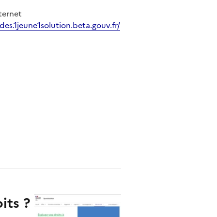
nternet
des.1jeune1solution.beta.gouv.fr/
ure dans un nouvel onglet
its ?