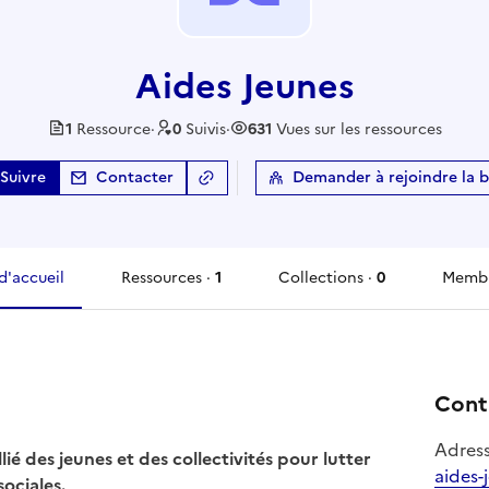
Aides Jeunes
1
Ressource
·
0
Suivi
s
·
631
Vues sur les ressources
Suivre
Contacter
Demander à rejoindre la 
Copier le lien
de la base
d'accueil
Ressources ·
1
Collections ·
0
Membr
ressources
collections
memb
Cont
Adress
lié des jeunes et des collectivités pour lutter
aides-
ociales.