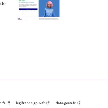
 de
c.fr
legifrance.gouv.fr
data.gouv.fr