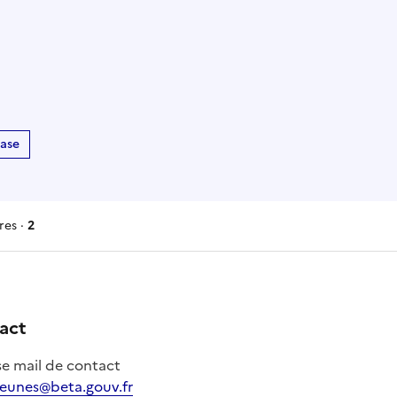
base
es ·
2
res
act
e mail de contact
jeunes@beta.gouv.fr