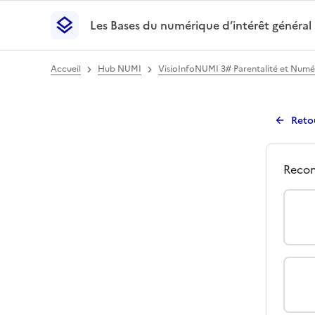
Les Bases du numérique d’intérêt général
- Retour à l’accueil
Les Bases du numérique d’intérêt général
- Retour
Accueil
Hub NUMI
VisioInfoNUMI 3# Parentalité et Numé
Reto
Avi
Qu
Recom