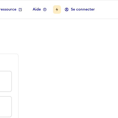
ressource
Aide
Se connecter
rentalité et Numérique
 cette ressource ?