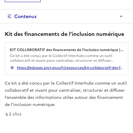
Contenus
Kit des financements de l'inclusion numérique
KIT COLLABORATIF des financements de l'inclusion numérique | Les Bases du numérique d’intérêt général
Ouverture dans un nouvel onglet
Ce kit a été conçu par le Collectif Interhubs comme un outil
collaboratif et vivant pour centraliser, structurer et diffuser
l’ensemble des informations utiles autour des financement de
https://lesbases.anct.gouv.fr/ressources/kit-collaboratif-des-financements-de-l-inclusion-numerique
l’inclusion numérique. Il a pour ambition de rendre visible
l'ensemble des financements disponibles, publics comme privés, et
d'encourager le partage de ressources, afin d’alimenter la
Ce kit a été conçu par le Collectif Interhubs comme un outil
connaissance collective. Que vous souhaitiez simplement explorer
les informations disponibles ou y contribuer, chacun peut
collaboratif et vivant pour centraliser, structurer et diffuser
participer à faire vivre ce commun !
l’ensemble des informations utiles autour des financement
de l’inclusion numérique.
sur ce lien
2
clic
s