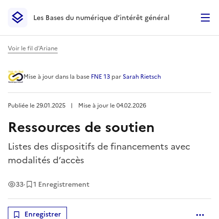
Les Bases du numérique d’intérêt général
- Retour à l’accueil
Les Bases du numérique d’intérêt général
- Retour à la p
Voir le fil d'Ariane
Ressources de soutien
Mise à jour
dans la base
FNE 13
par
Sarah Rietsch
Publiée le
29.01.2025
︱
Mise à jour le
04.02.2026
Ressources de soutien
Listes des dispositifs de financements avec
modalités d’accès
Vues
33
·
1 Enregistrement
Enregistrer
Optio