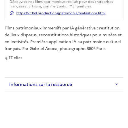
Ouverture dans un nouvel onglet
Découvrez nos films patrimoniaux réalisés pour des entreprises
françaises : artisans, commerçants, PME familiales.
https://vr360.productions/patrimonia/realisations.html
Films patrimoniaux immersifs par IA générative : restitution
de lieux disparus, reconstitutions historiques pour musées et
collectivités. Première application IA au patrimoine culturel
français. Par Gabriel Acoca, photographe 360° Paris.
sur ce lien
17
clic
s
Informations sur la ressource