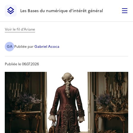
Les Bases du numérique d’intérêt général
- Retour à l’accueil
Les Bases du numérique d’intérêt général
- Retour à la p
Voir le fil d'Ariane
PatrimonIA : films patrimon
GA
Publiée
par
Gabriel Acoca
Publiée le
06.07.2026