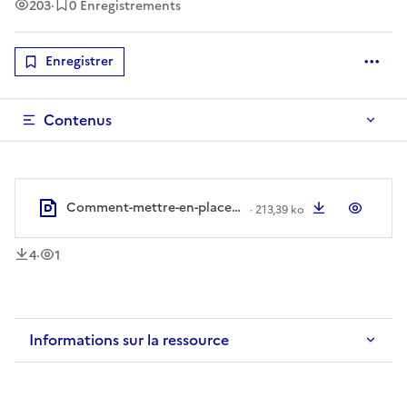
Vues
203
·
0 Enregistrements
Enregistrer
Optio
Contenus
Comment-mettre-en-place-une-veille-efficace-sur-le-web.pdf
Télécharger
Aperç
·
213,39 ko
téléchargement
vue
s
4
·
1
Informations sur la ressource