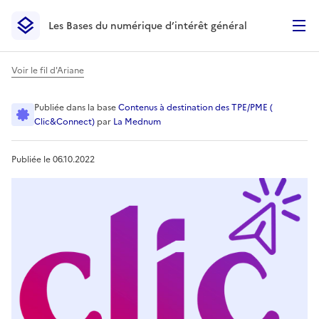
Les Bases du numérique d’intérêt général
- Retour à l’accueil
Les Bases du numérique d’intérêt général
- Retour à la p
Voir le fil d'Ariane
Mettre en place une veille e
Publiée
dans la base
Contenus à destination des TPE/PME (
Clic&Connect)
par
La Mednum
Publiée le
06.10.2022