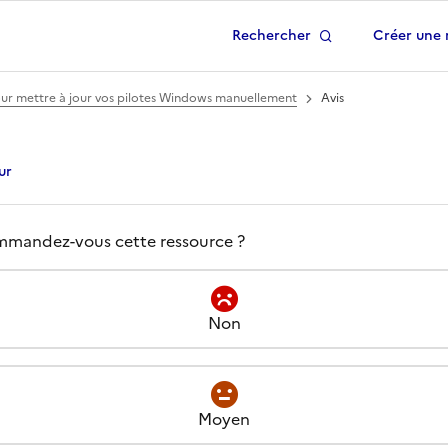
Rechercher
Créer une 
 à la page d'accueil
our mettre à jour vos pilotes Windows manuellement
Avis
ur
s -
Guide ultime : 4 mé
el est votre avis à propos de
mandez-vous cette ressource ?
Non
Moyen