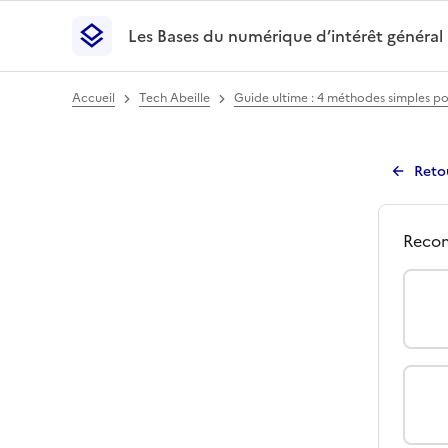
Les Bases du numérique d’intérêt général
- Retour à l’accueil
Les Bases du numérique d’intérêt général
- Retour
Accueil
Tech Abeille
Guide ultime : 4 méthodes simples p
Reto
Avi
Qu
Recom