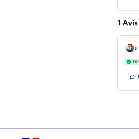
1
Avis 
Ju
TR