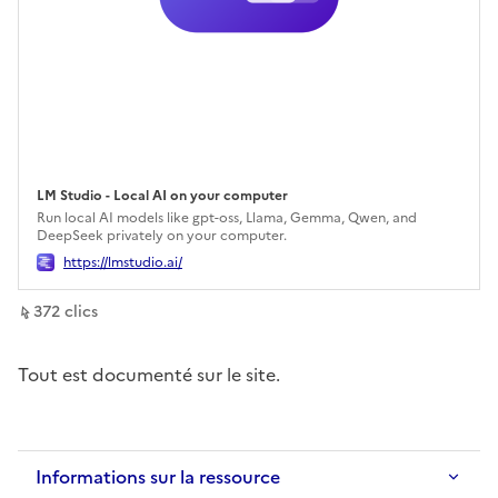
LM Studio - Local AI on your computer
Ouverture dans un nouvel onglet
Run local AI models like gpt-oss, Llama, Gemma, Qwen, and
DeepSeek privately on your computer.
https://lmstudio.ai/
sur ce lien
372
clic
s
Tout est documenté sur le site.
Informations sur la ressource