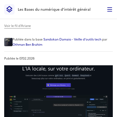
Les Bases du numérique d’intérêt général
- Retour à l’accueil
Les Bases du numérique d’intérêt général
- Retour à la p
Voir le fil d'Ariane
LM studio - Une IA locale su
Publiée
dans la base
Sandokan Damaio - Veille d'outils tech
par
Othman Ben Brahim
Publiée le
07.02.2026