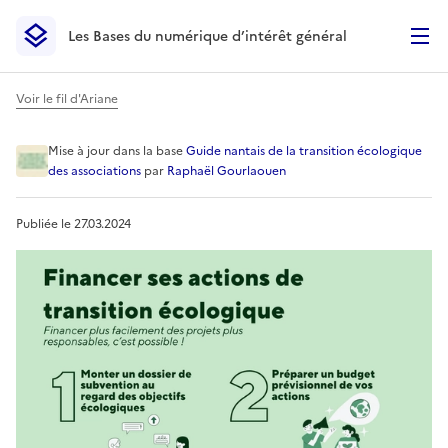
Les Bases du numérique d’intérêt général
- Retour à l’accueil
Les Bases du numérique d’intérêt général
- Retour à la p
Voir le fil d'Ariane
Financer ses actions de tra
Mise à jour
dans la base
Guide nantais de la transition écologique
des associations
par
Raphaël Gourlaouen
Publiée le
27.03.2024