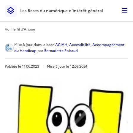
Les Bases du numérique d’intérêt général
- Retour à l’accueil
Les Bases du numérique d’intérêt général
- Retour à la p
Voir le fil d'Ariane
Fiches pédagogiques, H c
Mise à jour
dans la base
ACIAH, Accessibilité, Accompagnement
du Handicap
par
Bernadette Poiraud
Publiée le
11.06.2023
︱
Mise à jour le
12.03.2024