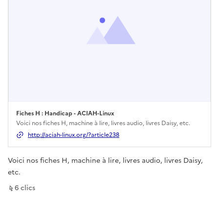
Fiches H : Handicap - ACIAH-Linux
Ouverture dans un nouvel onglet
Voici nos fiches H, machine à lire, livres audio, livres Daisy, etc.
http://aciah-linux.org/?article238
Voici nos fiches H, machine à lire, livres audio, livres Daisy,
etc.
sur ce lien
6
clic
s