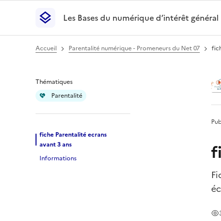
Les Bases du numérique d’intérêt général
- Retour à l’accueil
Les Bases du numérique d’intérêt général
- Retour
Accueil
Parentalité numérique - Promeneurs du Net 07
fic
fiche Parentalité e
Thématiques
Parentalité
Pub
fiche Parentalité ecrans
avant 3 ans
f
Informations
Fi
éc