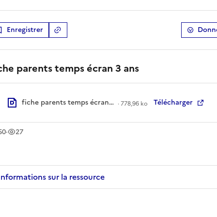
Enregistrer
Donne
Copier le lien
de la ressource
che parents temps écran 3 ans
fiche parents temps écran 3 ans.pdf
Télécharger
·
778,96 ko
léchargement
vue
s
s
50
·
27
Informations sur la ressource