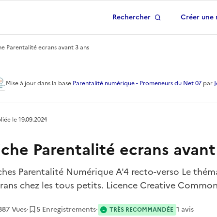
Rechercher
Créer une 
 à la page d'accueil
he Parentalité ecrans avant 3 ans
crans avant 3 ans
Mise à jour
dans la base
Parentalité numérique - Promeneurs du Net 07
par
liée le
19.09.2024
iche Parentalité ecrans avant
ches Parentalité Numérique A'4 recto-verso Le thém
rans chez les tous petits. Licence Creative Commo
387
Vues
·
5 Enregistrements
·
1
avis
TRÈS RECOMMANDÉE