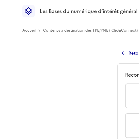
Les Bases du numérique d’intérêt général
- Retour à l’accueil
Les Bases du numérique d’intérêt général
- Retour
Accueil
Contenus à destination des TPE/PME ( Clic&Connect)
Reto
Avi
Qu
Recom