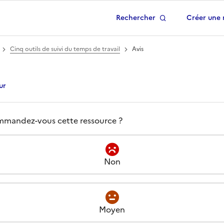
Rechercher
Créer une 
 à la page d'accueil
Cinq outils de suivi du temps de travail
Avis
ur
s -
Cinq outils de suivi 
el est votre avis à propos de
mandez-vous cette ressource ?
Non
Moyen