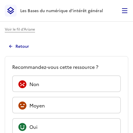
Les Bases du numérique d’intérêt général
- Retour à l’accueil
Les Bases du numérique d’intérêt général
- Retour à la p
Voir le fil d'Ariane
Retour
Avis -
Atelier_Communique
Quel est votre avis à propos d
Recommandez-vous cette ressource ?
Non
Moyen
Oui