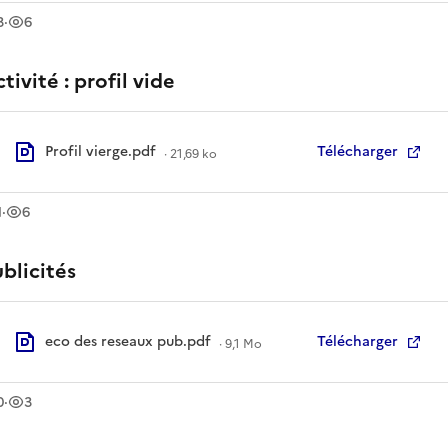
léchargement
vue
s
s
3
·
6
tivité : profil vide
Profil vierge.pdf
Télécharger
·
21,69 ko
léchargement
vue
s
1
·
6
blicités
eco des reseaux pub.pdf
Télécharger
·
9,1 Mo
léchargement
vue
s
s
0
·
3