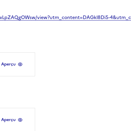
LALiwLpZAQgOWsw/view?utm_content=DAGkl8Di5-4&utm_c
Aperçu
Aperçu