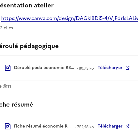
ésentation atelier
https://www.canva.com/design/DAGkl8Di5-4/VJPdrIs
verture dans un nouvel onglet
 ce lien
12
clic
s
éroulé pédagogique
Déroulé péda économie RS.pdf
Télécharger
·
80,75 ko
léchargement
vue
s
s
4
·
11
iche résumé
Fiche résumé économie RS.pdf
Télécharger
·
752,48 ko