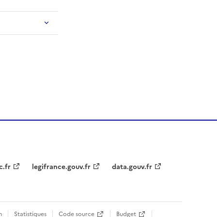
c.fr
legifrance.gouv.fr
data.gouv.fr
n
Statistiques
Code source
Budget