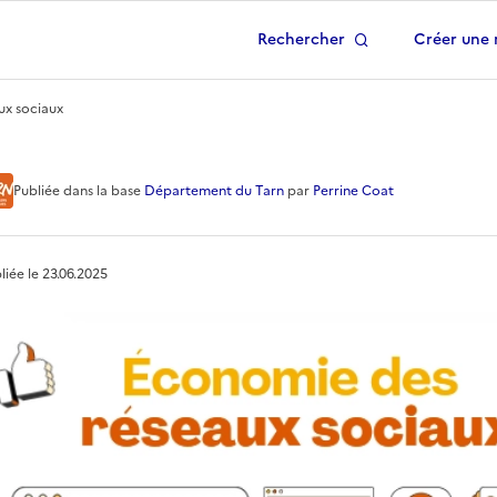
Rechercher
Créer une 
 à la page d'accueil
ux sociaux
es réseaux sociaux
Publiée
dans la base
Département du Tarn
par
Perrine Coat
liée le
23.06.2025