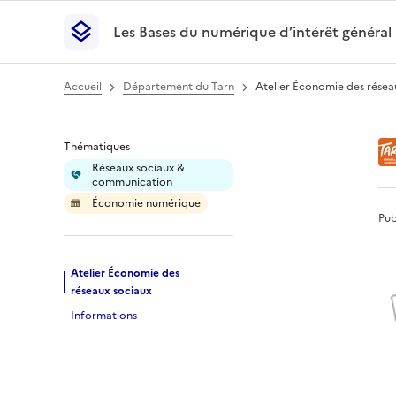
Les Bases du numérique d’intérêt général
- Retour à l’accueil
Les Bases du numérique d’intérêt général
- Retour
Accueil
Département du Tarn
Atelier Économie des résea
Atelier Économie d
Thématiques
Réseaux sociaux &
communication
Économie numérique
Pub
Atelier Économie des
réseaux sociaux
Informations