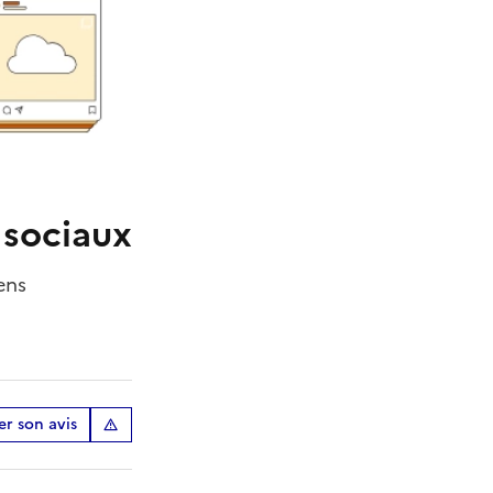
 sociaux
ens
r son avis