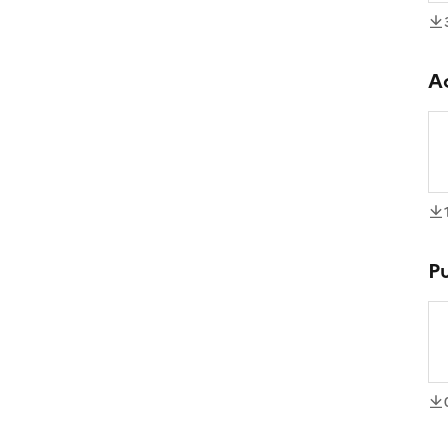
té
Ac
té
Pu
té