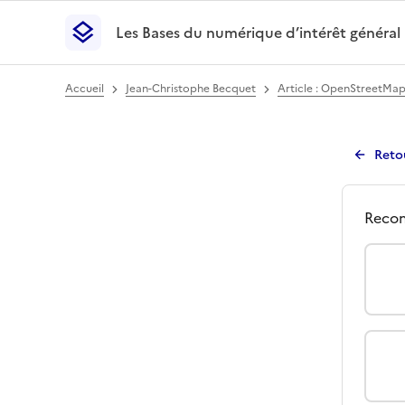
Les Bases du numérique d’intérêt général
- Retour à l’accueil
Les Bases du numérique d’intérêt général
- Retour
Accueil
Jean-Christophe Becquet
Article : OpenStreetMap 
Reto
Avi
Qu
Recom