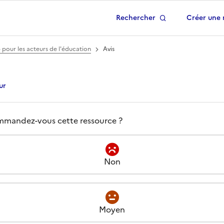
Rechercher
Créer une 
 à la page d'accueil
pour les acteurs de l'éducation
Avis
ur
s -
Article : OpenStreet
el est votre avis à propos de
mandez-vous cette ressource ?
Non
Moyen