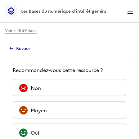
Les Bases du numérique d’intérêt général
- Retour à l’accueil
Les Bases du numérique d’intérêt général
- Retour à la p
Voir le fil d'Ariane
Retour
Avis -
Analyser l'impact soci
Quel est votre avis à propos d
Recommandez-vous cette ressource ?
Non
Moyen
Oui