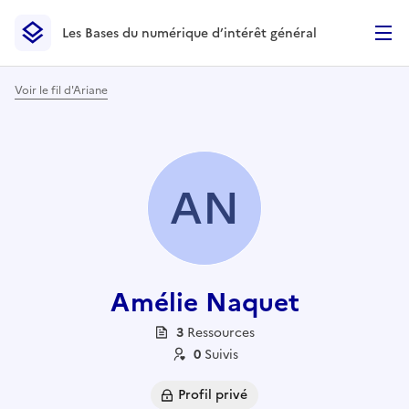
Les Bases du numérique d’intérêt général
- Retour à l’accueil
Les Bases du numérique d’intérêt général
- Retour à la p
Voir le fil d'Ariane
AN
Amélie Naquet
3
Ressource
s
0
Suivi
s
Profil privé