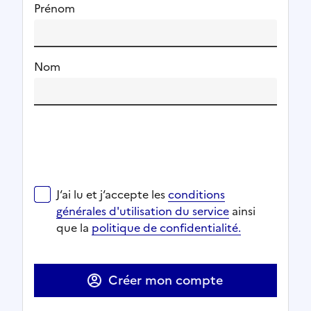
Prénom
Nom
J‘ai lu et j‘accepte les
conditions générales d'utilisat
J‘ai lu et j‘accepte les
conditions
Ouverture dans un nouvel onglet
Ouverture dans un nouvel onglet
générales d'utilisation du service
ainsi
Ouverture dans un nouvel onglet
que la
politique de confidentialité.
Ouverture dans un nouvel onglet
Créer mon compte