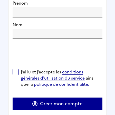
Prénom
Nom
J‘ai lu et j‘accepte les
conditions générales d'utilisat
J‘ai lu et j‘accepte les
conditions
Ouverture dans un nouvel onglet
Ouverture dans un nouvel onglet
générales d'utilisation du service
ainsi
Ouverture dans un nouvel onglet
que la
politique de confidentialité.
Ouverture dans un nouvel onglet
Créer mon compte