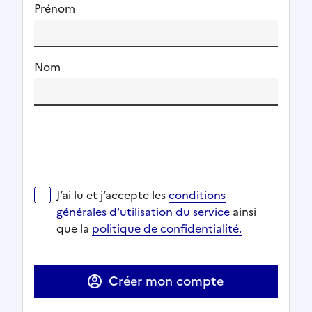
Prénom
Nom
J‘ai lu et j‘accepte les
conditions générales d'utilisat
J‘ai lu et j‘accepte les
conditions
Ouverture dans un nouvel onglet
Ouverture dans un nouvel onglet
générales d'utilisation du service
ainsi
Ouverture dans un nouvel onglet
que la
politique de confidentialité.
Ouverture dans un nouvel onglet
Créer mon compte