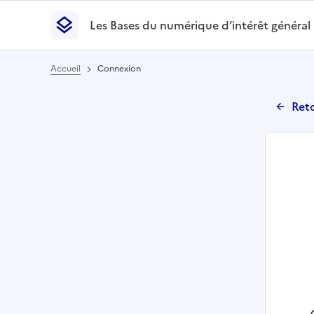
Les Bases du numérique d’intérêt général
- Retour à l’accueil
Les Bases du numérique d’intérêt général
- Retour
Accueil
Connexion
Reto