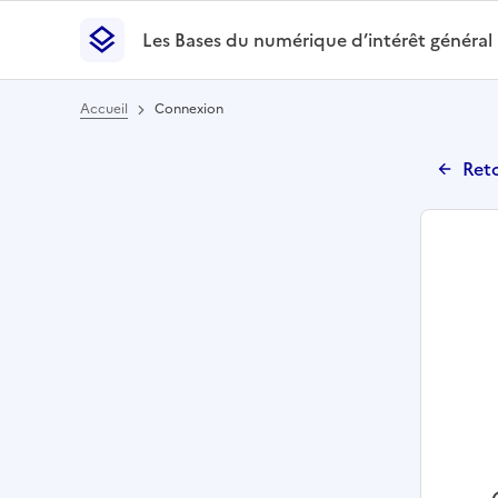
Les Bases du numérique d’intérêt général
- Retour à l’accueil
Les Bases du numérique d’intérêt général
- Retour
Accueil
Connexion
Reto