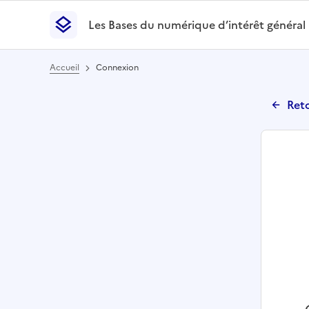
Les Bases du numérique d’intérêt général
- Retour à l’accueil
Les Bases du numérique d’intérêt général
- Retour
Accueil
Connexion
Reto