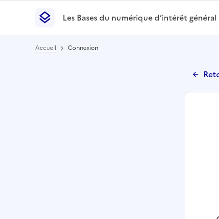
Les Bases du numérique d’intérêt général
- Retour à l’accueil
Les Bases du numérique d’intérêt général
- Retour
Accueil
Connexion
Reto