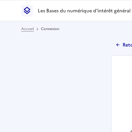
Les Bases du numérique d’intérêt général
- Retour à l’accueil
Les Bases du numérique d’intérêt général
- Retour
Accueil
Connexion
Reto