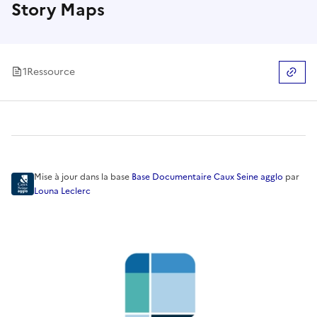
Story Maps
1
Ressource
Copier
Mise à jour
dans la base
Base Documentaire Caux Seine agglo
par
Louna Leclerc