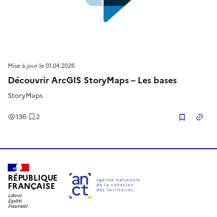
Mise à jour le
01.04.2026
Découvrir ArcGIS StoryMaps – Les bases
StoryMaps
Vues
Enregistrement
s
136
·
2
Copier
RÉPUBLIQUE
FRANÇAISE