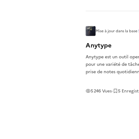
Mise à jour
dans la base
Anytype
Anytype est un outil open-
pour une variété de tâche
prise de notes quotidienne
web, et même comme un 
5 246
Vues
·
5
Enregis