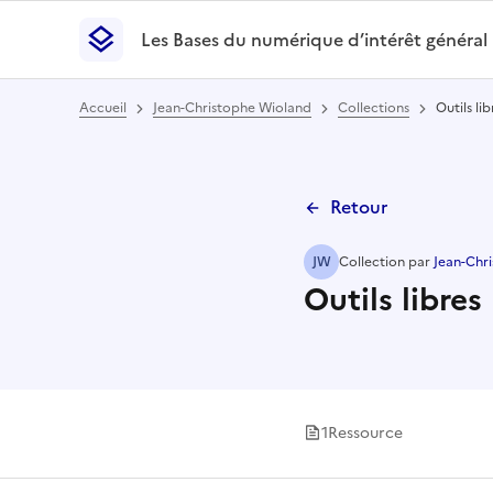
Les Bases du numérique d’intérêt général
- Retour à l’accueil
Les Bases du numérique d’intérêt général
- Retour
Accueil
Jean-Christophe Wioland
Collections
Outils lib
Retour
JW
Collection
par
Jean-Chr
Outils libres
1
Ressource