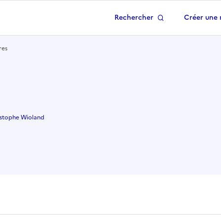
Rechercher
Créer une 
 à la page d'accueil
res
istophe Wioland