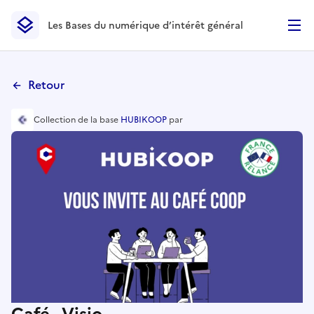
Les Bases du numérique d’intérêt général
- Retour à l’accueil
Les Bases du numérique d’intérêt général
- Retour à la p
Retour
Collection
de la base
HUBIKOOP
par
Café - Visio