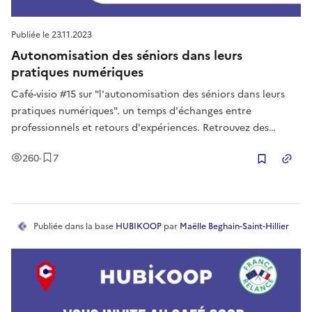
Publiée le
23.11.2023
Autonomisation des séniors dans leurs
pratiques numériques
Café-visio #15 sur "l'autonomisation des séniors dans leurs
pratiques numériques". un temps d'échanges entre
professionnels et retours d'expériences. Retrouvez des
ressources, des outils, des conseils et des échanges !
Vues
Enregistrement
s
260
·
7
Copier
Publiée
dans la base
HUBIKOOP
par
Maëlle Beghain-Saint-Hillier