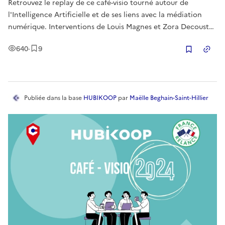
Retrouvez le replay de ce café-visio tourné autour de
l'Intelligence Artificielle et de ses liens avec la médiation
numérique. Interventions de Louis Magnes et Zora Decoust
du CNNUM ainsi que les retours d'expérience de Chloé
Vues
Enregistrement
s
640
·
9
Pestourie et Laurent Soler, conseillère et conseiller
Copier
numériques.
Publiée
dans la base
HUBIKOOP
par
Maëlle Beghain-Saint-Hillier