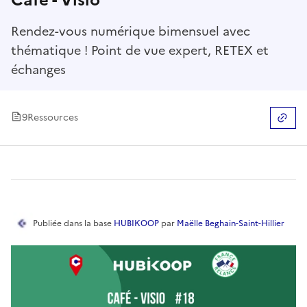
Rendez-vous numérique bimensuel avec
thématique ! Point de vue expert, RETEX et
échanges
9
Ressource
s
Copier
Publiée
dans la base
HUBIKOOP
par
Maëlle Beghain-Saint-Hillier