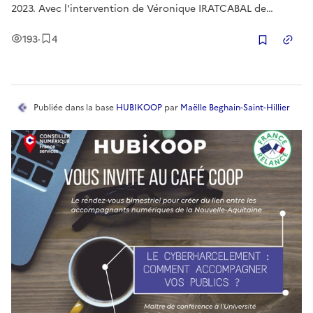
2023. Avec l'intervention de Véronique IRATCABAL de
l'Atelier Graphite et de Sarah LAPASSET de l'UDAF 16.
Vues
Enregistrement
s
193
·
4
Copier
Publiée
dans la base
HUBIKOOP
par
Maëlle Beghain-Saint-Hillier