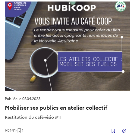
Publiée le
03.04.2023
Mobiliser ses publics en atelier collectif
Restitution du café-visio #11
Vues
Enregistrement
141
·
1
Copier