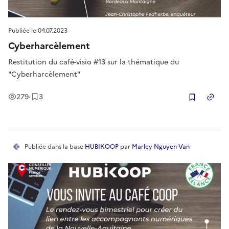
Publiée le
04.07.2023
Cyberharcèlement
Restitution du café-visio #13 sur la thématique du
"Cyberharcèlement"
Vues
Enregistrement
s
279
·
3
Copier
Publiée
dans la base
HUBIKOOP
par
Marley Nguyen-Van