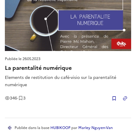
Publiée le
26.05.2023
La parentalité numérique
Elements de restitution du café-visio sur la parentalité
numérique
Vues
Enregistrement
s
346
·
3
Copier
Publiée
dans la base
HUBIKOOP
par
Marley Nguyen-Van