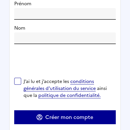
Prénom
Nom
J‘ai lu et j‘accepte les
conditions générales d'utilisat
J‘ai lu et j‘accepte les
conditions
Ouverture dans un nouvel onglet
Ouverture dans un nouvel onglet
générales d'utilisation du service
ainsi
Ouverture dans un nouvel onglet
que la
politique de confidentialité.
Ouverture dans un nouvel onglet
Créer mon compte