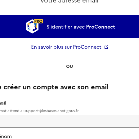
votre adresse email
S'identifier avec
ProConnect
En savoir plus sur ProConnect
Ouverture dans un nouvel onglet
OU
e créer un compte avec son email
ail
mat attendu : support@lesbases.anct.gouv.fr
énom