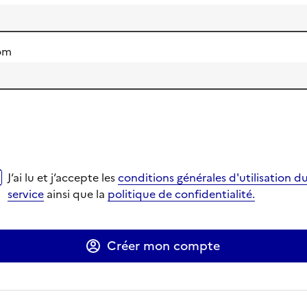
om
i lu et j‘accepte les
conditions générales d'utilisation du se
J‘ai lu et j‘accepte les
conditions générales d'utilisation d
verture dans un nouvel onglet
verture dans un nouvel onglet
service
ainsi que la
politique de confidentialité.
Ouverture dans un nouvel onglet
Ouverture dans un nouvel onglet
Créer mon compte