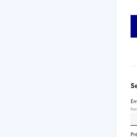
S
Em
For
Pr