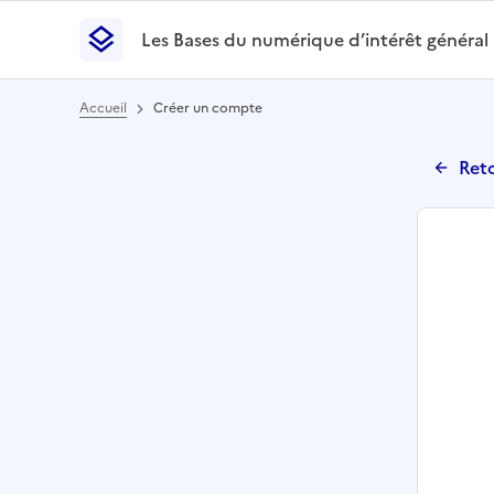
Les Bases du numérique d’intérêt général
- Retour à l’accueil
Les Bases du numérique d’intérêt général
- Retour
Accueil
Créer un compte
Reto