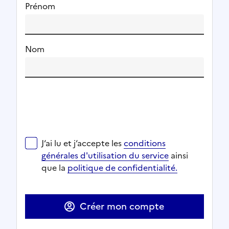
Prénom
Nom
J‘ai lu et j‘accepte les
conditions générales d'utilisat
J‘ai lu et j‘accepte les
conditions
Ouverture dans un nouvel onglet
Ouverture dans un nouvel onglet
générales d'utilisation du service
ainsi
Ouverture dans un nouvel onglet
que la
politique de confidentialité.
Ouverture dans un nouvel onglet
Créer mon compte