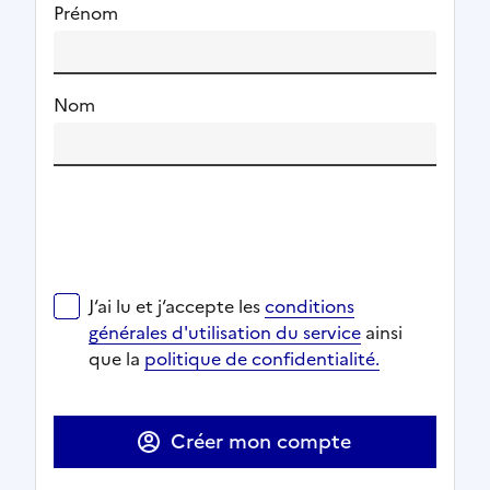
Prénom
Nom
J‘ai lu et j‘accepte les
conditions générales d'utilisat
J‘ai lu et j‘accepte les
conditions
Ouverture dans un nouvel onglet
Ouverture dans un nouvel onglet
générales d'utilisation du service
ainsi
Ouverture dans un nouvel onglet
que la
politique de confidentialité.
Ouverture dans un nouvel onglet
Créer mon compte