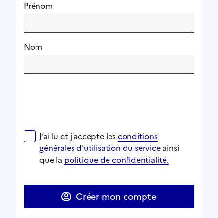
Prénom
Nom
J‘ai lu et j‘accepte les
conditions générales d'utilisat
J‘ai lu et j‘accepte les
conditions
Ouverture dans un nouvel onglet
Ouverture dans un nouvel onglet
générales d'utilisation du service
ainsi
Ouverture dans un nouvel onglet
que la
politique de confidentialité.
Ouverture dans un nouvel onglet
Créer mon compte