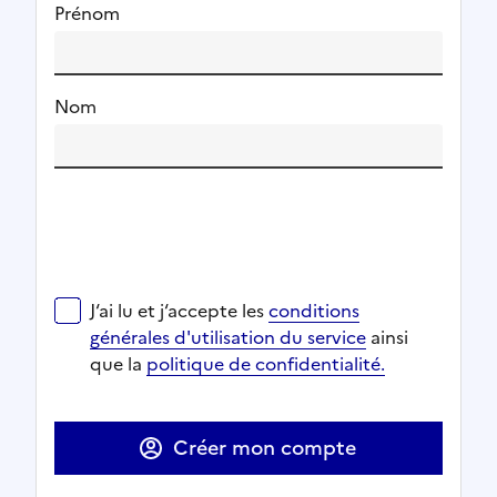
Prénom
Nom
J‘ai lu et j‘accepte les
conditions générales d'utilisat
J‘ai lu et j‘accepte les
conditions
Ouverture dans un nouvel onglet
Ouverture dans un nouvel onglet
générales d'utilisation du service
ainsi
Ouverture dans un nouvel onglet
que la
politique de confidentialité.
Ouverture dans un nouvel onglet
Créer mon compte