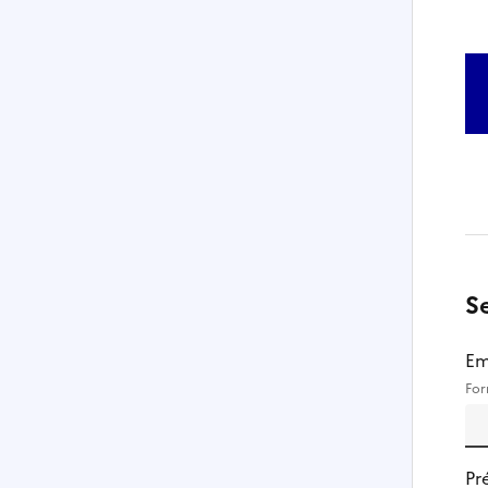
S
Em
For
Pr