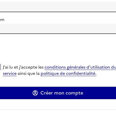
om
i lu et j‘accepte les
conditions générales d'utilisation du se
J‘ai lu et j‘accepte les
conditions générales d'utilisation d
verture dans un nouvel onglet
verture dans un nouvel onglet
service
ainsi que la
politique de confidentialité.
Ouverture dans un nouvel onglet
Ouverture dans un nouvel onglet
Créer mon compte