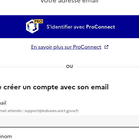
votre adresse email
S'identifier avec
ProConnect
En savoir plus sur ProConnect
Ouverture dans un nouvel onglet
OU
e créer un compte avec son email
ail
mat attendu : support@lesbases.anct.gouv.fr
énom