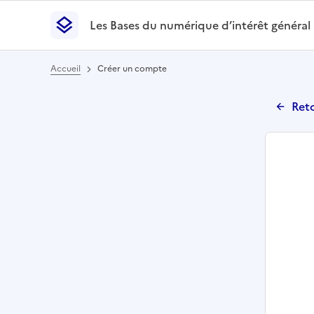
Les Bases du numérique d’intérêt général
- Retour à l’accueil
Les Bases du numérique d’intérêt général
- Retour
Accueil
Créer un compte
Reto