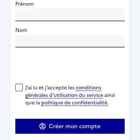
Prénom
Nom
J‘ai lu et j‘accepte les
conditions générales d'utilisat
J‘ai lu et j‘accepte les
conditions
Ouverture dans un nouvel onglet
Ouverture dans un nouvel onglet
générales d'utilisation du service
ainsi
Ouverture dans un nouvel onglet
que la
politique de confidentialité.
Ouverture dans un nouvel onglet
Créer mon compte