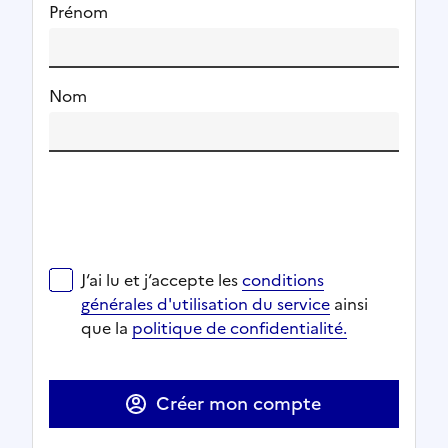
Prénom
Nom
J‘ai lu et j‘accepte les
conditions générales d'utilisat
J‘ai lu et j‘accepte les
conditions
Ouverture dans un nouvel onglet
Ouverture dans un nouvel onglet
générales d'utilisation du service
ainsi
Ouverture dans un nouvel onglet
que la
politique de confidentialité.
Ouverture dans un nouvel onglet
Créer mon compte