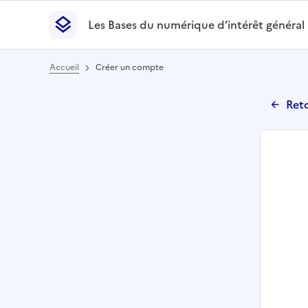
Les Bases du numérique d’intérêt général
- Retour à l’accueil
Les Bases du numérique d’intérêt général
- Retour
Accueil
Créer un compte
Reto