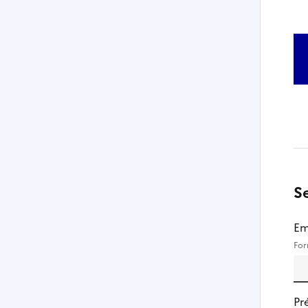
S
Em
For
Pr