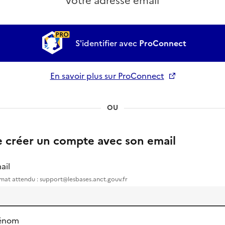
votre adresse email
S'identifier avec
ProConnect
En savoir plus sur ProConnect
Ouverture dans un nouvel onglet
OU
e créer un compte avec son email
ail
mat attendu : support@lesbases.anct.gouv.fr
énom