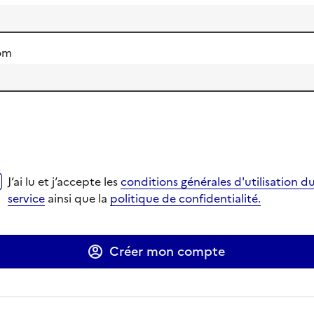
om
i lu et j‘accepte les
conditions générales d'utilisation du se
J‘ai lu et j‘accepte les
conditions générales d'utilisation d
verture dans un nouvel onglet
verture dans un nouvel onglet
service
ainsi que la
politique de confidentialité.
Ouverture dans un nouvel onglet
Ouverture dans un nouvel onglet
Créer mon compte