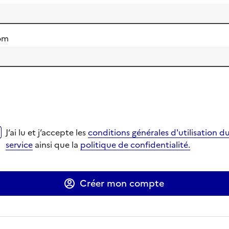
om
i lu et j‘accepte les
conditions générales d'utilisation du se
J‘ai lu et j‘accepte les
conditions générales d'utilisation d
verture dans un nouvel onglet
verture dans un nouvel onglet
service
ainsi que la
politique de confidentialité.
Ouverture dans un nouvel onglet
Ouverture dans un nouvel onglet
Créer mon compte