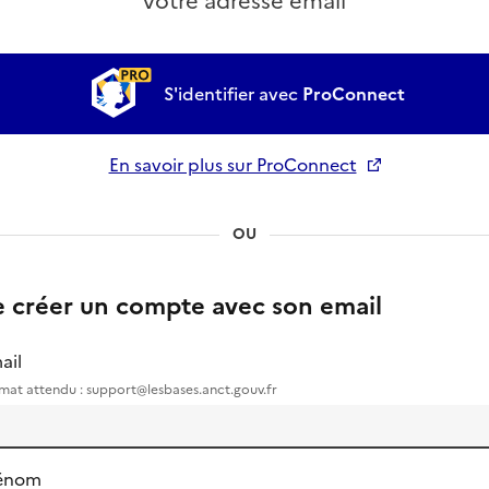
votre adresse email
S'identifier avec
ProConnect
En savoir plus sur ProConnect
Ouverture dans un nouvel onglet
OU
e créer un compte avec son email
ail
mat attendu : support@lesbases.anct.gouv.fr
énom