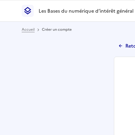
Les Bases du numérique d’intérêt général
- Retour à l’accueil
Les Bases du numérique d’intérêt général
- Retour
Accueil
Créer un compte
Reto