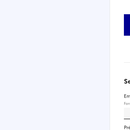
S
Em
For
Pr