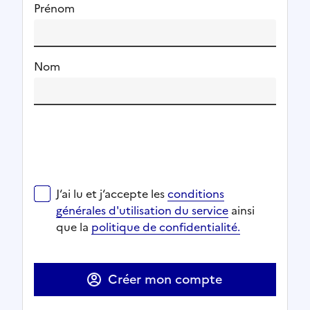
Prénom
Nom
J‘ai lu et j‘accepte les
conditions générales d'utilisat
J‘ai lu et j‘accepte les
conditions
Ouverture dans un nouvel onglet
Ouverture dans un nouvel onglet
générales d'utilisation du service
ainsi
Ouverture dans un nouvel onglet
que la
politique de confidentialité.
Ouverture dans un nouvel onglet
Créer mon compte