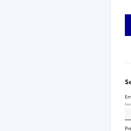
S
Em
For
Pr