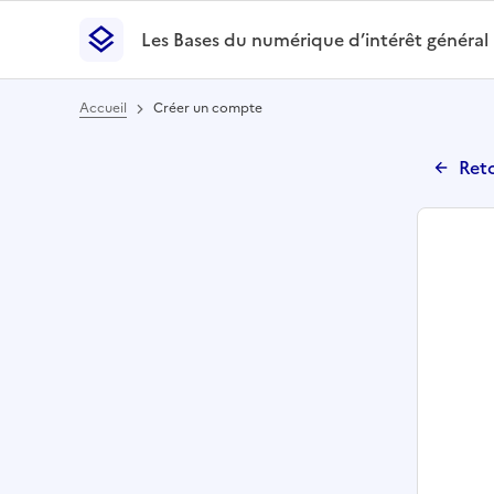
Les Bases du numérique d’intérêt général
- Retour à l’accueil
Les Bases du numérique d’intérêt général
- Retour
Accueil
Créer un compte
Reto