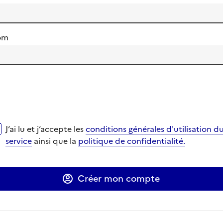
om
i lu et j‘accepte les
conditions générales d'utilisation du se
J‘ai lu et j‘accepte les
conditions générales d'utilisation d
verture dans un nouvel onglet
verture dans un nouvel onglet
service
ainsi que la
politique de confidentialité.
Ouverture dans un nouvel onglet
Ouverture dans un nouvel onglet
Créer mon compte