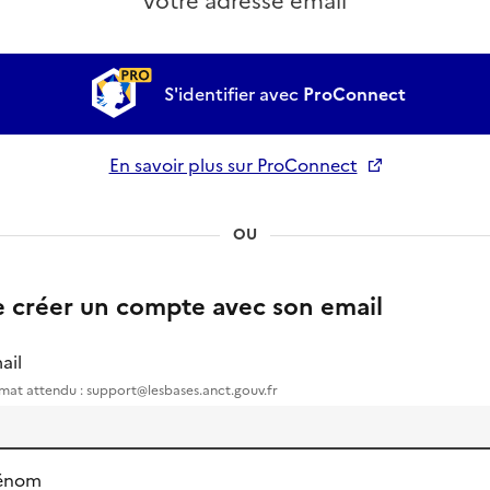
votre adresse email
S'identifier avec
ProConnect
En savoir plus sur ProConnect
Ouverture dans un nouvel onglet
OU
e créer un compte avec son email
ail
mat attendu : support@lesbases.anct.gouv.fr
énom