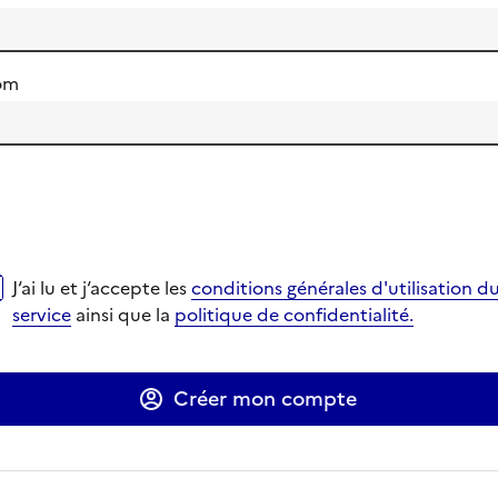
om
i lu et j‘accepte les
conditions générales d'utilisation du se
J‘ai lu et j‘accepte les
conditions générales d'utilisation d
verture dans un nouvel onglet
verture dans un nouvel onglet
service
ainsi que la
politique de confidentialité.
Ouverture dans un nouvel onglet
Ouverture dans un nouvel onglet
Créer mon compte