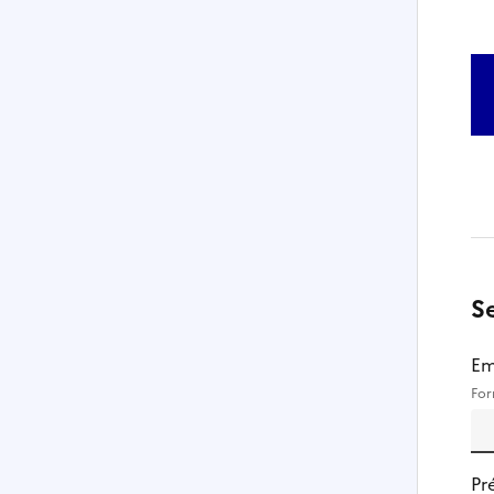
S
Em
For
Pr