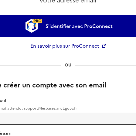
votre adresse email
S'identifier avec
ProConnect
En savoir plus sur ProConnect
Ouverture dans un nouvel onglet
OU
e créer un compte avec son email
ail
mat attendu : support@lesbases.anct.gouv.fr
énom