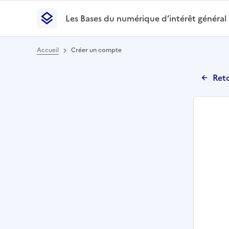
Les Bases du numérique d’intérêt général
- Retour à l’accueil
Les Bases du numérique d’intérêt général
- Retour
Accueil
Créer un compte
Reto