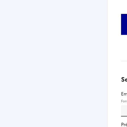
S
Em
For
Pr