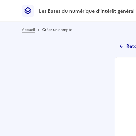
Les Bases du numérique d’intérêt général
- Retour à l’accueil
Les Bases du numérique d’intérêt général
- Retour
Accueil
Créer un compte
Reto