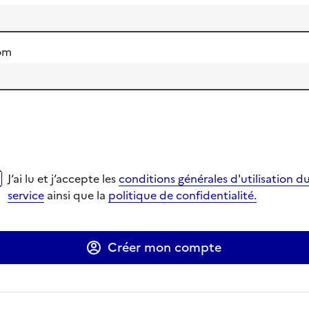
om
i lu et j‘accepte les
conditions générales d'utilisation du se
J‘ai lu et j‘accepte les
conditions générales d'utilisation d
verture dans un nouvel onglet
verture dans un nouvel onglet
service
ainsi que la
politique de confidentialité.
Ouverture dans un nouvel onglet
Ouverture dans un nouvel onglet
Créer mon compte