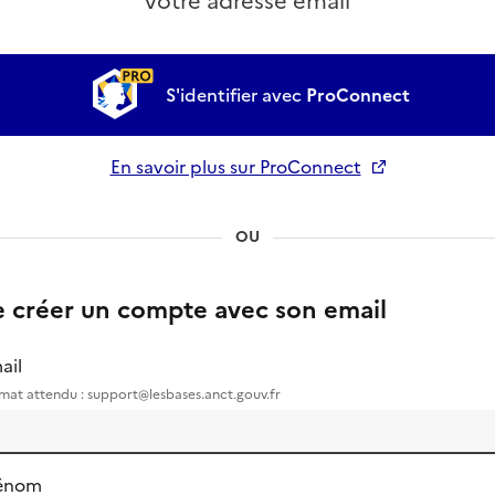
votre adresse email
S'identifier avec
ProConnect
En savoir plus sur ProConnect
Ouverture dans un nouvel onglet
OU
e créer un compte avec son email
ail
mat attendu : support@lesbases.anct.gouv.fr
énom