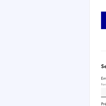
S
Em
For
Pr