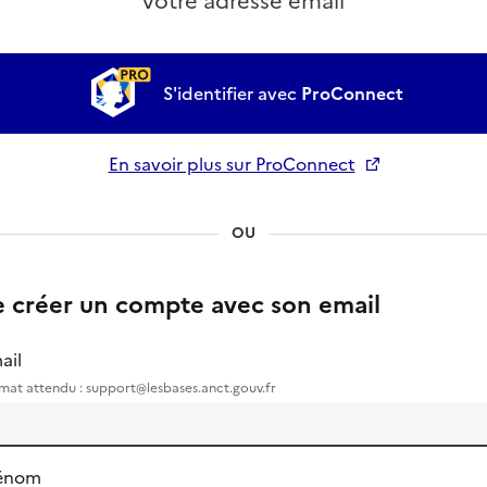
votre adresse email
S'identifier avec
ProConnect
En savoir plus sur ProConnect
Ouverture dans un nouvel onglet
OU
e créer un compte avec son email
ail
mat attendu : support@lesbases.anct.gouv.fr
énom