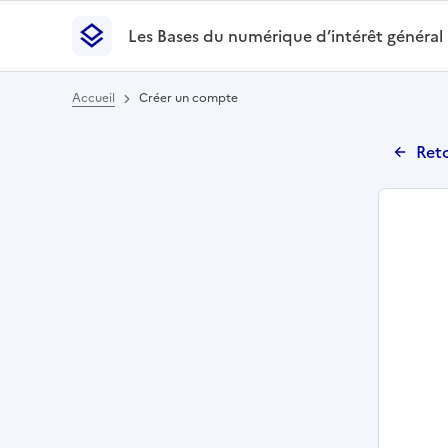
Les Bases du numérique d’intérêt général
- Retour à l’accueil
Les Bases du numérique d’intérêt général
- Retour
Accueil
Créer un compte
Reto