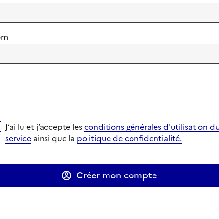
om
i lu et j‘accepte les
conditions générales d'utilisation du se
J‘ai lu et j‘accepte les
conditions générales d'utilisation d
verture dans un nouvel onglet
verture dans un nouvel onglet
service
ainsi que la
politique de confidentialité.
Ouverture dans un nouvel onglet
Ouverture dans un nouvel onglet
Créer mon compte