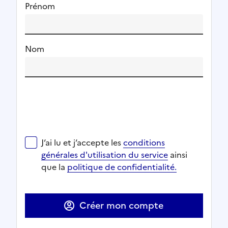
Prénom
Nom
J‘ai lu et j‘accepte les
conditions générales d'utilisat
J‘ai lu et j‘accepte les
conditions
Ouverture dans un nouvel onglet
Ouverture dans un nouvel onglet
générales d'utilisation du service
ainsi
Ouverture dans un nouvel onglet
que la
politique de confidentialité.
Ouverture dans un nouvel onglet
Créer mon compte