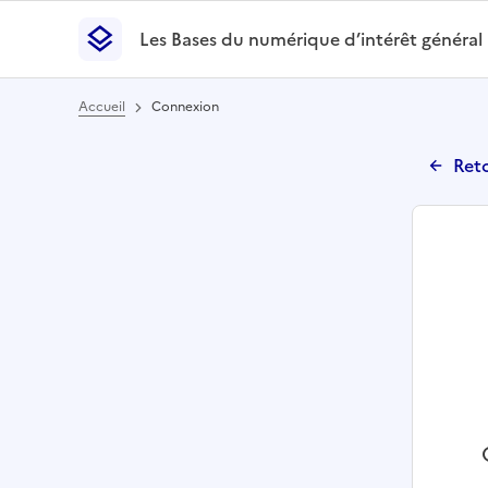
Les Bases du numérique d’intérêt général
- Retour à l’accueil
Les Bases du numérique d’intérêt général
- Retour
Accueil
Connexion
Reto